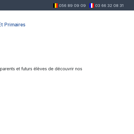
056 89 09 09
03 66 32 08 31
t Primaires
s parents et futurs élèves de découvrir nos