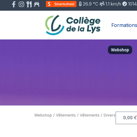
Aller
26.9 °C
1.1 km/h
1014
au
contenu
Formation
Webshop
Webshop
/
Vêtements
/ Vêtements / Divers
0,00
€