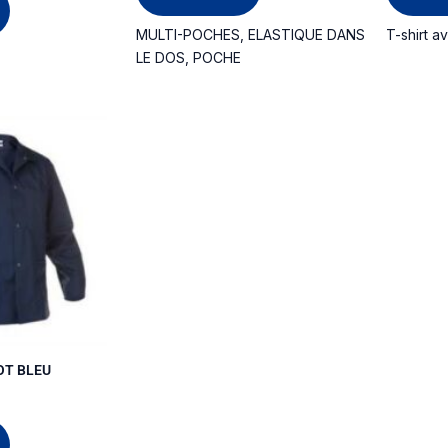
MULTI-POCHES, ELASTIQUE DANS
T-shirt a
LE DOS, POCHE
Ce
produit
a
plusieurs
variations.
Les
options
peuvent
être
choisies
sur
OT BLEU
la
page
du