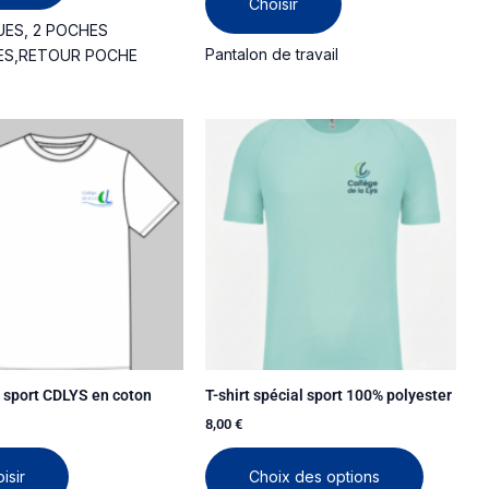
Choisir
UES, 2 POCHES
Pantalon de travail
ES,RETOUR POCHE
Ce
Ce
produit
produit
a
a
plusieurs
plusieurs
variations.
variations
Les
Les
options
options
peuvent
peuvent
être
être
choisies
choisies
sur
sur
e sport CDLYS en coton
T-shirt spécial sport 100% polyester
la
la
8,00
€
page
page
du
du
isir
Choix des options
produit
produit