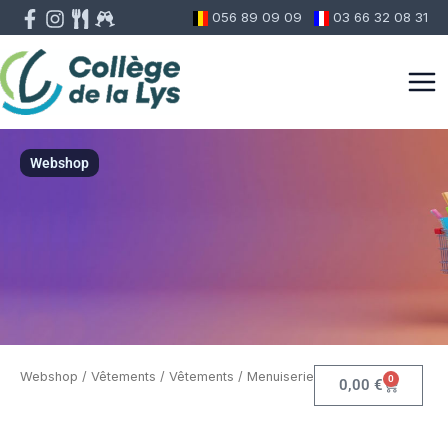
Aller
056 89 09 09
03 66 32 08 31
au
contenu
Webshop
Webshop
/
Vêtements
/ Vêtements / Menuiserie
0
Panier
0,00
€