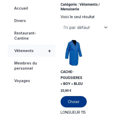
Catégorie : Vêtements /
Accueil
Menuiserie
Voici le seul résultat
Divers
Restaurant-
Cantine
Ce
produit
+
Vêtements
a
plusieurs
Membres du
variations.
personnel
CACHE-
Les
POUSSIERES
options
Voyages
« BOY » BLEU
peuvent
être
22,00
€
choisies
Choisir
sur
la
LONGUEUR 115
page