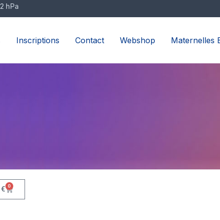
2 hPa
s
Inscriptions
Contact
Webshop
Maternelles E
0
Panier
0
€