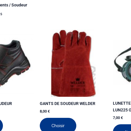
ents / Soudeur
és
Ce
produit
a
plusieurs
variations.
Les
options
peuvent
être
choisies
sur
LUNETTE
UDEUR
GANTS DE SOUDEUR WELDER
la
LUN225 O
8,00
€
page
7,00
€
du
Choisir
produit