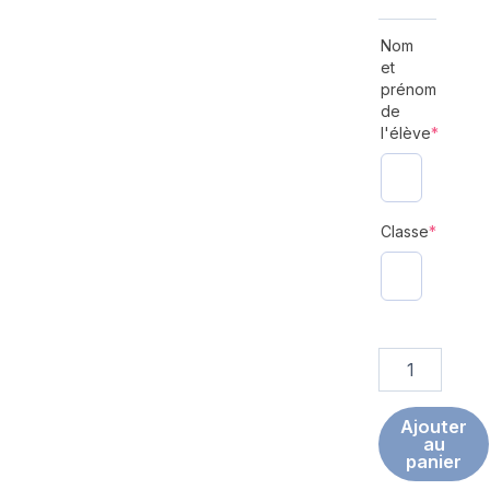
COULISSE
(required)
(required)
Nom
et
prénom
de
l'élève
*
Classe
*
Ajouter
au
panier