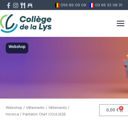
Aller
056 89 09 09
03 66 32 08 31
au
contenu
Webshop
Webshop
/
Vêtements
/
Vêtements /
0
Pani
0,00
€
Horeca
/ Pantalon Chef COULISSE