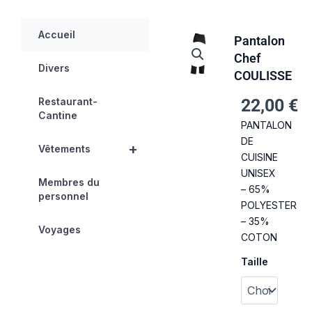
Accueil
Pantalon
Chef
Divers
COULISSE
Restaurant-
22,00
€
Cantine
PANTALON
DE
+
Vêtements
CUISINE
UNISEX
Membres du
– 65%
personnel
POLYESTER
– 35%
Voyages
COTON
quantité
Taille
de
Pantalon
Chef